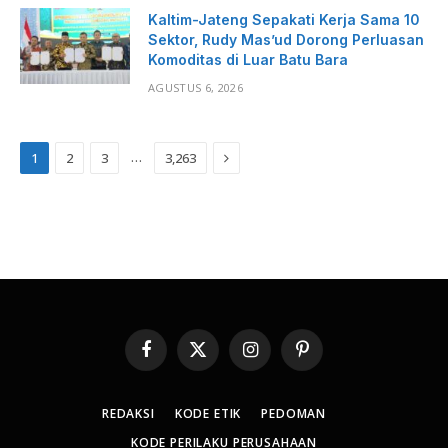
Kaltim-Jateng Sepakati Kerja Sama 10
Sektor, Rudy Mas’ud Dorong Perluasan
Komoditas di Luar Batu Bara
AGUSTUS 6, 2026
Next
…
1
2
3
3,263
Facebook
X
Instagram
Pinterest
(Twitter)
REDAKSI
KODE ETIK
PEDOMAN
KODE PERILAKU PERUSAHAAN