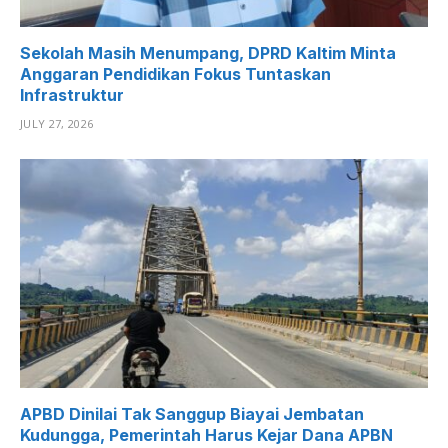
Sekolah Masih Menumpang, DPRD Kaltim Minta
Anggaran Pendidikan Fokus Tuntaskan
Infrastruktur
JULY 27, 2026
APBD Dinilai Tak Sanggup Biayai Jembatan
Kudungga, Pemerintah Harus Kejar Dana APBN