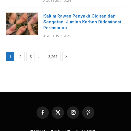
AGUSTUS 7, 2026
Kaltim Rawan Penyakit Gigitan dan
Sengatan, Jumlah Korban Didominasi
Perempuan
AGUSTUS 7, 2026
Next
…
1
2
3
3,265
Facebook
X
Instagram
Pinterest
(Twitter)