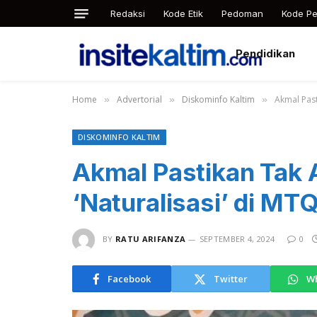
Redaksi
Kode Etik
Pedoman
Kode Pe
Pendidikan
Home
Advertorial
Diskominfo Kaltim
Akmal Past
»
»
»
DISKOMINFO KALTIM
Akmal Pastikan Tak 
‘Naturalisasi’ di MT
BY
RATU ARIFANZA
SEPTEMBER 4, 2024
0
Facebook
Twitter
W