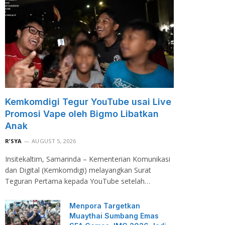
Kemkomdigi Tegur YouTube usai Live
Promosi Vape oleh Bigmo Libatkan
Anak
R’SYA
AUGUST 5, 2026
Insitekaltim, Samarinda – Kementerian Komunikasi
dan Digital (Kemkomdigi) melayangkan Surat
Teguran Pertama kepada YouTube setelah…
Menpora Targetkan
Muaythai Sumbang Emas