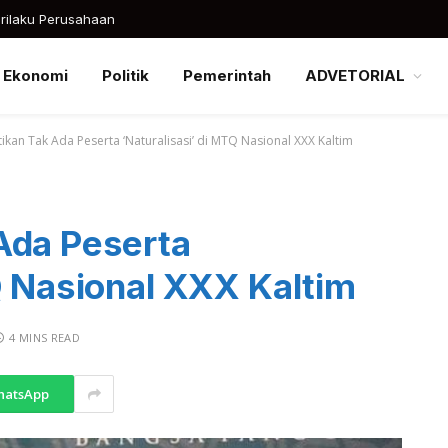
rilaku Perusahaan
Ekonomi
Politik
Pemerintah
ADVETORIAL
ikan Tak Ada Peserta ‘Naturalisasi’ di MTQ Nasional XXX Kaltim
Ada Peserta
Q Nasional XXX Kaltim
4 MINS READ
hatsApp