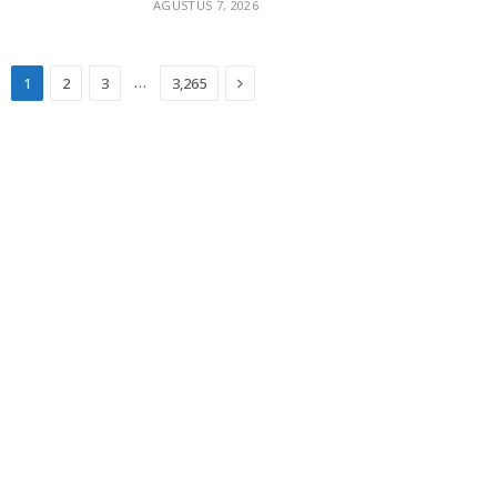
AGUSTUS 7, 2026
Next
…
1
2
3
3,265