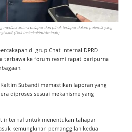
 mediasi antara pelapor dan pihak terlapor dalam polemik yang
gislatif. (Dok Insitekaltim/Aminah)
ercakapan di grup Chat internal DPRD
 terbawa ke forum resmi rapat paripurna
embagaan.
Kaltim Subandi memastikan laporan yang
egera diproses sesuai mekanisme yang
t internal untuk menentukan tahapan
masuk kemungkinan pemanggilan kedua