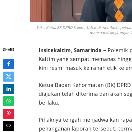
Teks: Ketua BK DPRD Kaltim, Subandi membuka peluang
mencuat di lingkungan le
Insitekaltim, Samarinda –
Polemik p
SHARE
Kaltim yang sempat memanas hingga
kini resmi masuk ke ranah etik kel
Ketua Badan Kehormatan (BK) DPRD 
diajukan telah diterima dan akan s
berlaku.
Pihaknya tengah menjadwalkan rapa
penanganan laporan tersebut, ter