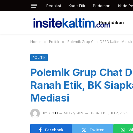
Redaksi
Kode Etik
Pedoman
Kode Pe
Pendidikan
Home
Politik
Polemik Grup Chat DPRD Kaltim Masuk 
»
»
POLITIK
Polemik Grup Chat 
Ranah Etik, BK Siap
Mediasi
BY
SITTI
MEI 26, 2026
UPDATED:
JULI 2, 2026
Facebook
Twitter
W