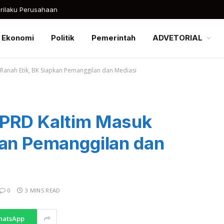
rilaku Perusahaan
Ekonomi
Politik
Pemerintah
ADVETORIAL
Ranah Etik, BK Siapkan Pemanggilan dan Mediasi
DPRD Kaltim Masuk
kan Pemanggilan dan
0
3 MINS READ
hatsApp