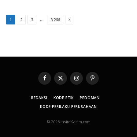
Next
…
1
2
3
3,266
Facebook
X
Instagram
Pinterest
(Twitter)
REDAKSI
KODE ETIK
PEDOMAN
KODE PERILAKU PERUSAHAAN
© 2026 InsiteKaltim.com