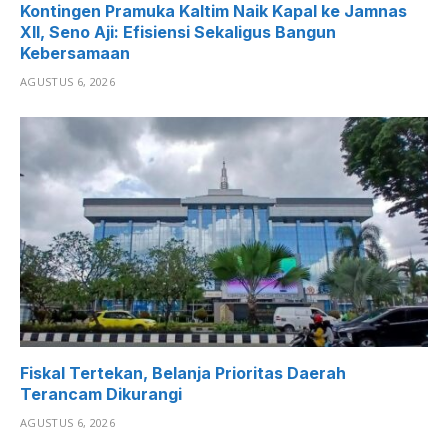
Kontingen Pramuka Kaltim Naik Kapal ke Jamnas
XII, Seno Aji: Efisiensi Sekaligus Bangun
Kebersamaan
AGUSTUS 6, 2026
Fiskal Tertekan, Belanja Prioritas Daerah
Terancam Dikurangi
AGUSTUS 6, 2026