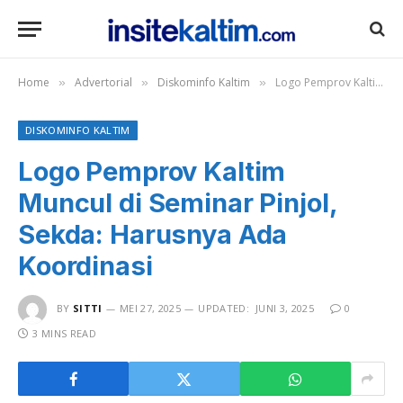
Home
Advertorial
Diskominfo Kaltim
Logo Pemprov Kaltim Muncul di Seminar Pinjol, Sekda: Harusnya Ada Koordinasi
»
»
»
DISKOMINFO KALTIM
Logo Pemprov Kaltim
Muncul di Seminar Pinjol,
Sekda: Harusnya Ada
Koordinasi
BY
SITTI
MEI 27, 2025
UPDATED:
JUNI 3, 2025
0
3 MINS READ