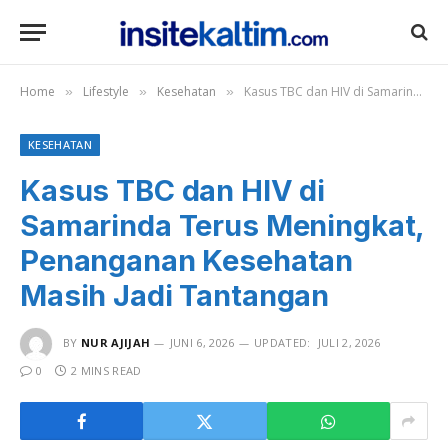
Home
Lifestyle
Kesehatan
Kasus TBC dan HIV di Samarinda Terus Meningkat, Penanganan Kesehatan Masih Jadi Tantangan
»
»
»
KESEHATAN
Kasus TBC dan HIV di
Samarinda Terus Meningkat,
Penanganan Kesehatan
Masih Jadi Tantangan
BY
NUR AJIJAH
JUNI 6, 2026
UPDATED:
JULI 2, 2026
0
2 MINS READ