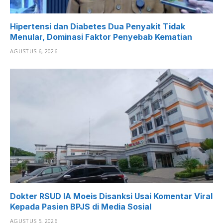
Hipertensi dan Diabetes Dua Penyakit Tidak
Menular, Dominasi Faktor Penyebab Kematian
AGUSTUS 6, 2026
Dokter RSUD IA Moeis Disanksi Usai Komentar Viral
Kepada Pasien BPJS di Media Sosial
AGUSTUS 5, 2026