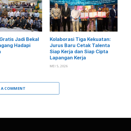
 Gratis Jadi Bekal
Kolaborasi Tiga Kekuatan:
agang Hadapi
Jurus Baru Cetak Talenta
a
Siap Kerja dan Siap Cipta
Lapangan Kerja
MEI 5, 2026
 A COMMENT