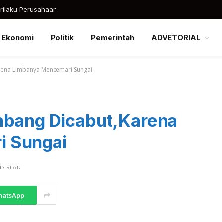
rilaku Perusahaan
Ekonomi
Politik
Pemerintah
ADVETORIAL
arena Limbanya Mencemari Sungai
mbang Dicabut,Karena
i Sungai
NS READ
hatsApp