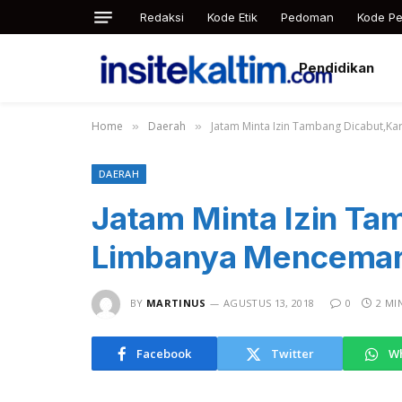
Redaksi
Kode Etik
Pedoman
Kode Pe
Pendidikan
Home
Daerah
Jatam Minta Izin Tambang Dicabut,K
»
»
DAERAH
Jatam Minta Izin Ta
Limbanya Mencemar
BY
MARTINUS
AGUSTUS 13, 2018
0
2 MI
Facebook
Twitter
W