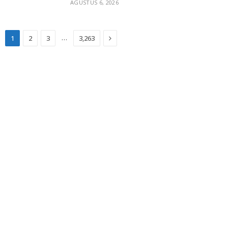
AGUSTUS 6, 2026
Next
…
1
2
3
3,263