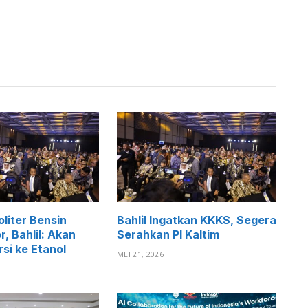
oliter Bensin
Bahlil Ingatkan KKKS, Segera
, Bahlil: Akan
Serahkan PI Kaltim
si ke Etanol
MEI 21, 2026