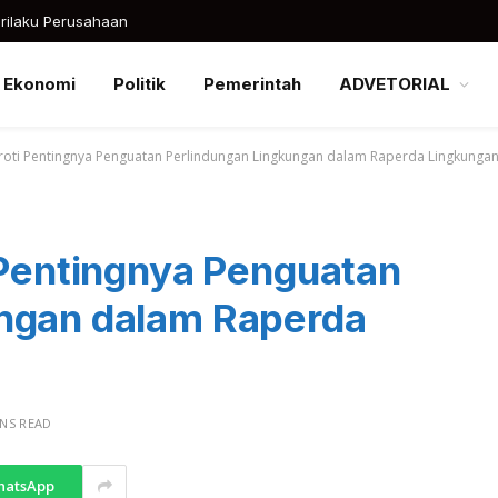
rilaku Perusahaan
Ekonomi
Politik
Pemerintah
ADVETORIAL
oroti Pentingnya Penguatan Perlindungan Lingkungan dalam Raperda Lingkunga
 Pentingnya Penguatan
ungan dalam Raperda
INS READ
hatsApp