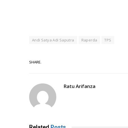
Andi Satya Adi Saputra
Raperda
TPS
SHARE.
Ratu Arifanza
Related
Posts