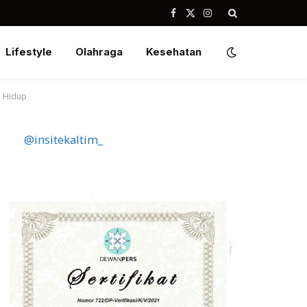
Facebook
X
Instagram
(Twitter)
Lifestyle
Olahraga
Kesehatan
n Hidup
@insitekaltim_