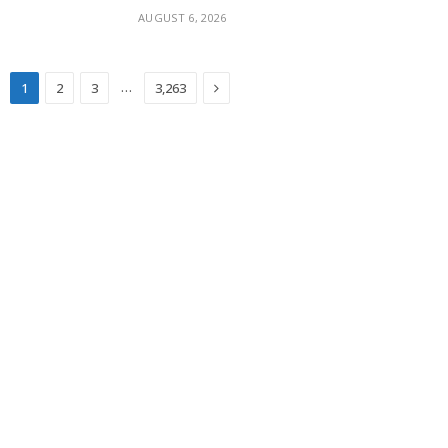
AUGUST 6, 2026
Next
…
1
2
3
3,263