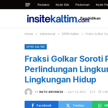
Redaksi
Kode Etik
Pedoman
Kode Pe
Pendidikan
Home
Advertorial
DPRD Kaltim
Fraksi Golkar S
»
»
»
DPRD KALTIM
Fraksi Golkar Soroti
Perlindungan Lingk
Lingkungan Hidup
BY
RATU ARIFANZA
JULY 14, 2025
0
3 M
Facebook
Twitter
W