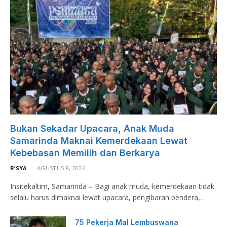
Bukan Sekadar Upacara, Anak Muda
Samarinda Maknai Kemerdekaan Lewat
Kebebasan Memilih dan Berkarya
R’SYA
AGUSTUS 8, 2026
Insitekaltim, Samarinda – Bagi anak muda, kemerdekaan tidak
selalu harus dimaknai lewat upacara, pengibaran bendera,…
75 Pekerja Mal Lembuswana