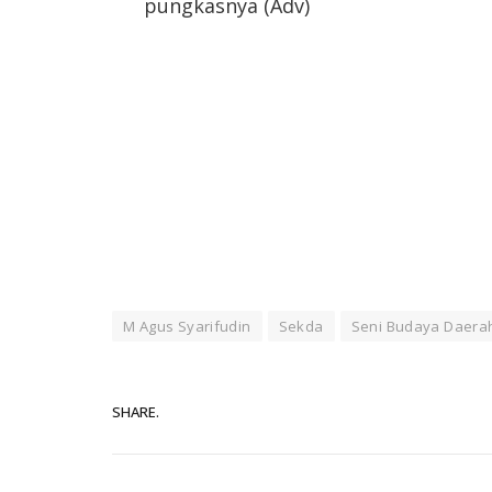
pungkasnya (Adv)
M Agus Syarifudin
Sekda
Seni Budaya Daera
SHARE.