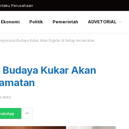
rilaku Perusahaan
Ekonomi
Politik
Pemerintah
ADVETORIAL
 Apresiasi Budaya Kukar Akan Digelar di Setiap Kecamatan
i Budaya Kukar Akan
ecamatan
S READ
hatsApp