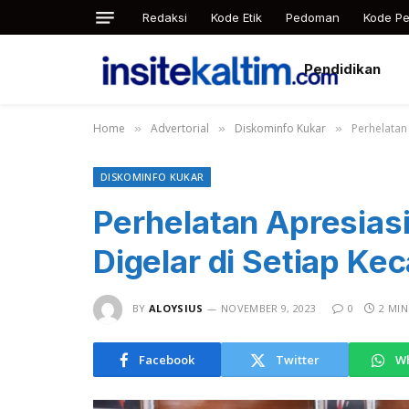
Redaksi
Kode Etik
Pedoman
Kode Pe
Pendidikan
Home
Advertorial
Diskominfo Kukar
Perhelatan
»
»
»
DISKOMINFO KUKAR
Perhelatan Apresias
Digelar di Setiap K
BY
ALOYSIUS
NOVEMBER 9, 2023
0
2 MIN
Facebook
Twitter
W