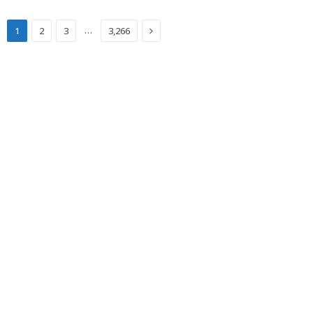
Next
…
1
2
3
3,266