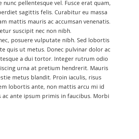
re nunc pellentesque vel. Fusce erat quam,
erdiet sagittis felis. Curabitur eu massa
iam mattis mauris ac accumsan venenatis.
etur suscipit nec non nibh.
nec, posuere vulputate nibh. Sed lobortis
tate quis ut metus. Donec pulvinar dolor ac
tesque a dui tortor. Integer rutrum odio
piscing urna at pretium hendrerit. Mauris
stie metus blandit. Proin iaculis, risus
em lobortis ante, non mattis arcu mi id
ac ante ipsum primis in faucibus. Morbi