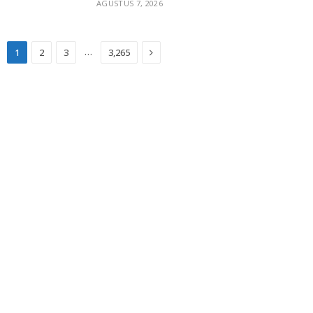
AGUSTUS 7, 2026
Next
…
1
2
3
3,265