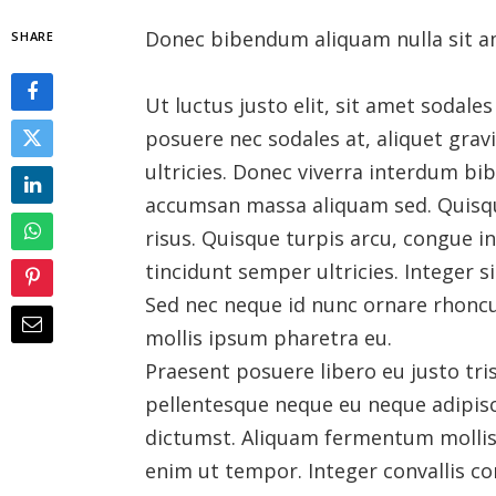
Donec bibendum aliquam nulla sit ame
SHARE
Ut luctus justo elit, sit amet sodal
posuere nec sodales at, aliquet gravi
ultricies. Donec viverra interdum b
accumsan massa aliquam sed. Quisque
risus. Quisque turpis arcu, congue in
tincidunt semper ultricies. Integer s
Sed nec neque id nunc ornare rhonc
mollis ipsum pharetra eu.
Praesent posuere libero eu justo tris
pellentesque neque eu neque adipis
dictumst. Aliquam fermentum mollis 
enim ut tempor. Integer convallis co