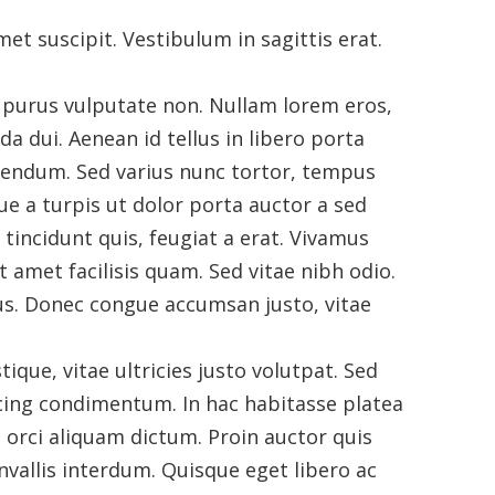
t suscipit. Vestibulum in sagittis erat.
es purus vulputate non. Nullam lorem eros,
da dui. Aenean id tellus in libero porta
ibendum. Sed varius nunc tortor, tempus
 a turpis ut dolor porta auctor a sed
 tincidunt quis, feugiat a erat. Vivamus
it amet facilisis quam. Sed vitae nibh odio.
us. Donec congue accumsan justo, vitae
tique, vitae ultricies justo volutpat. Sed
cing condimentum. In hac habitasse platea
orci aliquam dictum. Proin auctor quis
nvallis interdum. Quisque eget libero ac