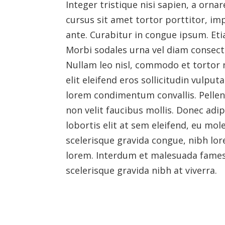
Integer tristique nisi sapien, a orna
cursus sit amet tortor porttitor, imp
ante. Curabitur in congue ipsum. Et
Morbi sodales urna vel diam consect
Nullam leo nisl, commodo et tortor 
elit eleifend eros sollicitudin vulpu
lorem condimentum convallis. Pellen
non velit faucibus mollis. Donec adi
lobortis elit at sem eleifend, eu mole
scelerisque gravida congue, nibh lor
lorem. Interdum et malesuada fames 
scelerisque gravida nibh at viverra.