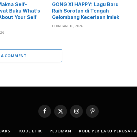
Makna Self-
GONG XI HAPPY: Lagu Baru
wat Buku What’s
Raih Sorotan di Tengah
bout Your Self
Gelombang Keceriaan Imlek
FEBRUARI 16, 2026
026
 A COMMENT
Facebook
X
Instagram
Pinterest
(Twitter)
DAKSI
KODE ETIK
PEDOMAN
KODE PERILAKU PERUSAH