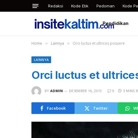
Redaksi
Kode Etik
Pedoman
Kode Pe
Pendidikan
Home
Lainnya
Orci luctus et ultrices posuere
»
»
LAINNYA
Orci luctus et ultric
BY
ADMIN
DESEMBER 16, 2013
0
3 MINS 
Facebook
Twitter
W