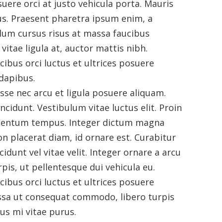
uere orci at justo vehicula porta. Mauris
rius. Praesent pharetra ipsum enim, a
lum cursus risus at massa faucibus
vitae ligula at, auctor mattis nibh.
ibus orci luctus et ultrices posuere
 dapibus.
sse nec arcu et ligula posuere aliquam.
incidunt. Vestibulum vitae luctus elit. Proin
mentum tempus. Integer dictum magna
on placerat diam, id ornare est. Curabitur
idunt vel vitae velit. Integer ornare a arcu
s, ut pellentesque dui vehicula eu.
ibus orci luctus et ultrices posuere
ssa ut consequat commodo, libero turpis
isus mi vitae purus.