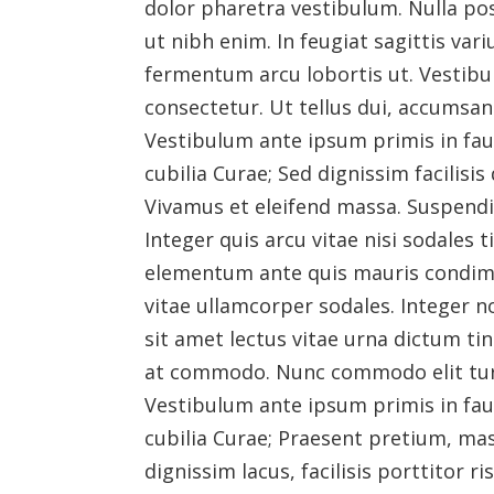
dolor pharetra vestibulum. Nulla pos
ut nibh enim. In feugiat sagittis va
fermentum arcu lobortis ut. Vestibu
consectetur. Ut tellus dui, accumsan 
Vestibulum ante ipsum primis in fauc
cubilia Curae; Sed dignissim facilisis
Vivamus et eleifend massa. Suspendi
Integer quis arcu vitae nisi sodales t
elementum ante quis mauris condi
vitae ullamcorper sodales. Integer n
sit amet lectus vitae urna dictum tinc
at commodo. Nunc commodo elit turpi
Vestibulum ante ipsum primis in fauc
cubilia Curae; Praesent pretium, ma
dignissim lacus, facilisis porttitor r