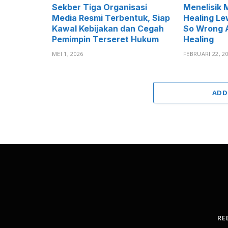
Sekber Tiga Organisasi
Menelisik 
Media Resmi Terbentuk, Siap
Healing Le
Kawal Kebijakan dan Cegah
So Wrong A
Pemimpin Terseret Hukum
Healing
MEI 1, 2026
FEBRUARI 22, 2
ADD
RE