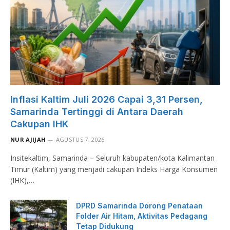
Inflasi Kaltim Juli 2026 Capai 3,31 Persen,
Samarinda Tertinggi di Antara Daerah
Cakupan IHK
NUR AJIJAH
AGUSTUS 7, 2026
Insitekaltim, Samarinda – Seluruh kabupaten/kota Kalimantan
Timur (Kaltim) yang menjadi cakupan Indeks Harga Konsumen
(IHK),…
DPRD Samarinda Dorong Penataan
Folder Air Hitam, Aktivitas Pedagang
Tetap Didukung