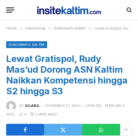
Home
Advertorial
Diskominfo Kaltim
Lewat Gratispol, Rudy Mas’ud Dorong ASN Kaltim Naikkan Kompetensi hingga S2 hingga S3
»
»
»
DISKOMINFO KALTIM
Lewat Gratispol, Rudy
Mas’ud Dorong ASN Kaltim
Naikkan Kompetensi hingga
S2 hingga S3
BY
GILANG
NOVEMBER 27, 2025
UPDATED:
FEBRUARI 4,
2026
0
2 MINS READ