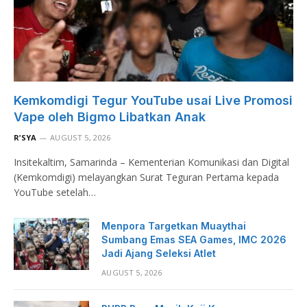
Kemkomdigi Tegur YouTube usai Live Promosi
Vape oleh Bigmo Libatkan Anak
R’SYA
AUGUST 5, 2026
Insitekaltim, Samarinda – Kementerian Komunikasi dan Digital
(Kemkomdigi) melayangkan Surat Teguran Pertama kepada
YouTube setelah…
Menpora Targetkan Muaythai
Sumbang Emas SEA Games, IMC 2026
Jadi Ajang Seleksi Atlet
AUGUST 5, 2026