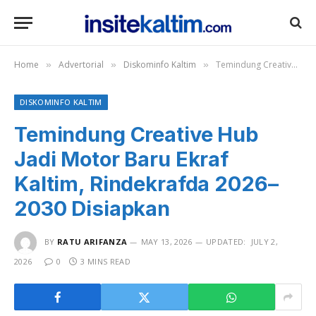
Home
Advertorial
Diskominfo Kaltim
Temindung Creative Hub Jadi Motor Baru Ekraf Kaltim, Rindekrafda 2026–2030 Disiapkan
»
»
»
DISKOMINFO KALTIM
Temindung Creative Hub
Jadi Motor Baru Ekraf
Kaltim, Rindekrafda 2026–
2030 Disiapkan
BY
RATU ARIFANZA
MAY 13, 2026
UPDATED:
JULY 2,
2026
0
3 MINS READ