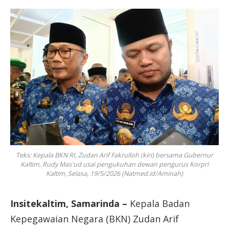
Teks: Kepala BKN RI, Zudan Arif Fakrulloh (kiri) bersama Gubernur
Kaltim, Rudy Mas'ud usai pengukuhan dewan pengurus Korpri
Kaltim, Selasa, 19/5/2026 (Natmed.id/Aminah)
Insitekaltim, Samarinda –
Kepala Badan
Kepegawaian Negara (BKN) Zudan Arif