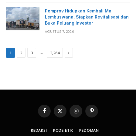
Pemprov Hidupkan Kembali Mal
Lembuswana, Siapkan Revitalisasi dan
Buka Peluang Investor
AGUSTUS 7, 2026
Next
…
1
2
3
3,264
Facebook
X
Instagram
Pinterest
(Twitter)
REDAKSI
KODE ETIK
PEDOMAN