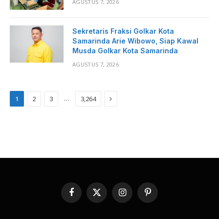
AGUSTUS 7, 2026
Sekretaris Fraksi Golkar Kota
Samarinda Arie Wibowo, Siap Kawal
Musda Golkar Kota Samarinda
AGUSTUS 7, 2026
Next
…
1
2
3
3,264
Facebook
X
Instagram
Pinterest
(Twitter)