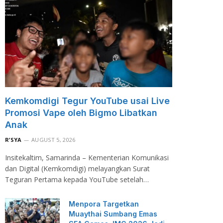
Kemkomdigi Tegur YouTube usai Live
Promosi Vape oleh Bigmo Libatkan
Anak
R’SYA
AUGUST 5, 2026
Insitekaltim, Samarinda – Kementerian Komunikasi
dan Digital (Kemkomdigi) melayangkan Surat
Teguran Pertama kepada YouTube setelah…
Menpora Targetkan
Muaythai Sumbang Emas