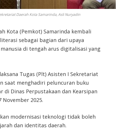
Sekretariat Daerah Kota Samarinda, Asli Nuryadin
h Kota (Pemkot) Samarinda kembali
terasi sebagai bagian dari upaya
anusia di tengah arus digitalisasi yang
ksana Tugas (Plt) Asisten I Sekretariat
in saat menghadiri peluncuran buku
r di Dinas Perpustakaan dan Kearsipan
17 November 2025.
an modernisasi teknologi tidak boleh
rah dan identitas daerah.