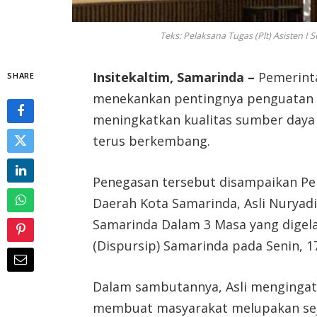
Teks: Pelaksana Tugas (Plt) Asisten I 
Insitekaltim, Samarinda –
Pemerinta
SHARE
menekankan pentingnya penguatan li
meningkatkan kualitas sumber daya m
terus berkembang.
Penegasan tersebut disampaikan Pela
Daerah Kota Samarinda, Asli Nuryad
Samarinda Dalam 3 Masa yang digela
(Dispursip) Samarinda pada Senin, 
Dalam sambutannya, Asli mengingatk
membuat masyarakat melupakan seja