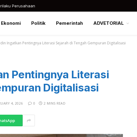
rilaku Perusahaan
Ekonomi
Politik
Pemerintah
ADVETORIAL
adin Ingatkan Pentingnya Literasi Sejarah di Tengah Gempuran Digitalisasi
an Pentingnya Literasi
mpuran Digitalisasi
UARY 4, 2026
0
2 MINS READ
hatsApp