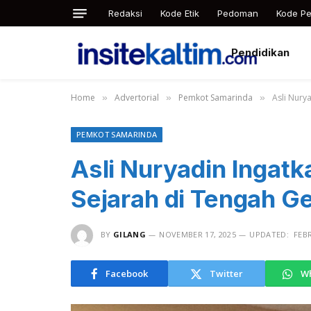
Redaksi
Kode Etik
Pedoman
Kode Pe
Pendidikan
Home
Advertorial
Pemkot Samarinda
Asli Nury
»
»
»
PEMKOT SAMARINDA
Asli Nuryadin Ingatk
Sejarah di Tengah Ge
BY
GILANG
NOVEMBER 17, 2025
UPDATED:
FEBR
Facebook
Twitter
W