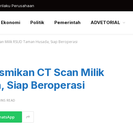
rilaku Perusahaan
Ekonomi
Politik
Pemerintah
ADVETORIAL
an Milik RSUD Taman Husada, Siap Beroperasi
smikan CT Scan Milik
 Siap Beroperasi
INS READ
hatsApp