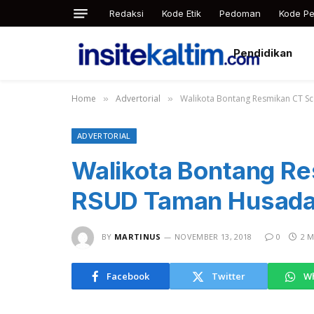
Redaksi
Kode Etik
Pedoman
Kode Pe
Pendidikan
Home
Advertorial
Walikota Bontang Resmikan CT Sc
»
»
ADVERTORIAL
Walikota Bontang Re
RSUD Taman Husada,
BY
MARTINUS
NOVEMBER 13, 2018
0
2 M
Facebook
Twitter
W