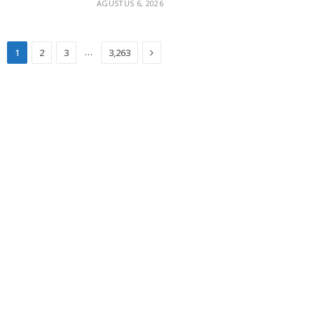
AGUSTUS 6, 2026
Next
…
1
2
3
3,263