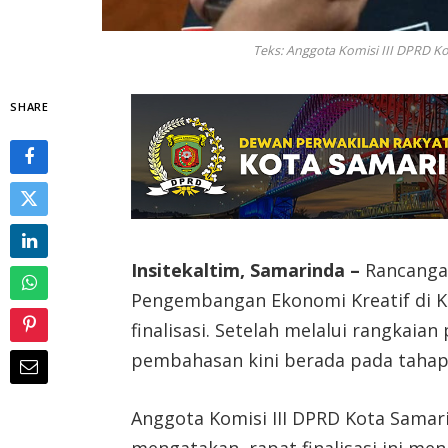
Teks: Anggota Komisi III DPRD K
SHARE
Insitekaltim, Samarinda –
Rancangan
Pengembangan Ekonomi Kreatif di 
finalisasi. Setelah melalui rangkaia
pembahasan kini berada pada tahap
Anggota Komisi III DPRD Kota Samar
mengatakan, rapat finalisasi ini men