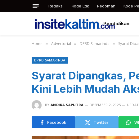
Redaksi
Kode Etik
Pedoman
Kode Pe
Pendidikan
Home
Advertorial
DPRD Samarinda
Syarat Dipa
»
»
»
DPRD SAMARINDA
Syarat Dipangkas, P
Kini Lebih Mudah Ak
BY
ANDIKA SAPUTRA
DESEMBER 2, 2025
UPDAT
Facebook
Twitter
W