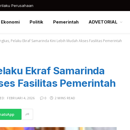
rilaku Perusahaan
Ekonomi
Politik
Pemerintah
ADVETORIAL
ngkas, Pelaku Ekraf Samarinda Kini Lebih Mudah Akses Fasilitas Pemerintah
elaku Ekraf Samarinda
ses Fasilitas Pemerintah
ED:
FEBRUARI 4, 2026
0
2 MINS READ
hatsApp