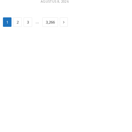
AGUSTUS 8, 2026
Next
…
1
2
3
3,266