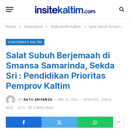
Home
Advertorial
Diskominfo Kaltim
Salat Subuh Berjemaah di Smansa Samarinda, Sekda Sri : Pendidikan Prioritas Pemprov Kaltim
»
»
»
DISKOMINFO KALTIM
Salat Subuh Berjemaah di
Smansa Samarinda, Sekda
Sri : Pendidikan Prioritas
Pemprov Kaltim
BY
RATU ARIFANZA
MEI 16, 2025
UPDATED:
JUNI 3,
2025
0
3 MINS READ