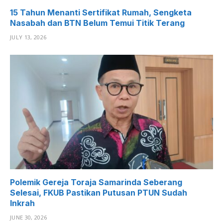
15 Tahun Menanti Sertifikat Rumah, Sengketa
Nasabah dan BTN Belum Temui Titik Terang
JULY 13, 2026
Polemik Gereja Toraja Samarinda Seberang
Selesai, FKUB Pastikan Putusan PTUN Sudah
Inkrah
JUNE 30, 2026