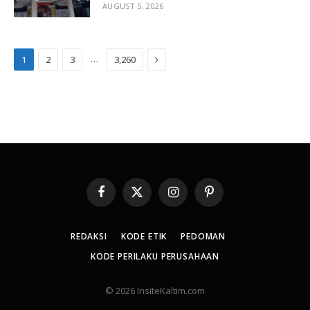
AUGUST 5, 2026
Next
…
1
2
3
3,260
Facebook
X
Instagram
Pinterest
(Twitter)
REDAKSI
KODE ETIK
PEDOMAN
KODE PERILAKU PERUSAHAAN
© 2026 InsiteKaltim.com