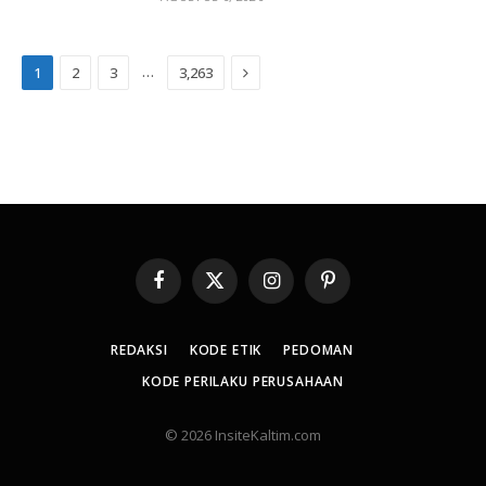
Next
…
1
2
3
3,263
Facebook
X
Instagram
Pinterest
(Twitter)
REDAKSI
KODE ETIK
PEDOMAN
KODE PERILAKU PERUSAHAAN
© 2026 InsiteKaltim.com