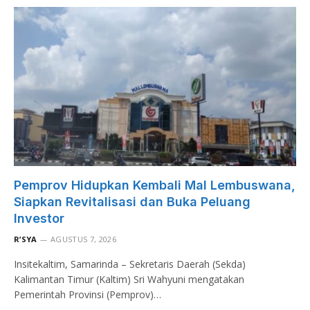
Pemprov Hidupkan Kembali Mal Lembuswana,
Siapkan Revitalisasi dan Buka Peluang
Investor
R’SYA
AGUSTUS 7, 2026
Insitekaltim, Samarinda – Sekretaris Daerah (Sekda)
Kalimantan Timur (Kaltim) Sri Wahyuni mengatakan
Pemerintah Provinsi (Pemprov)…