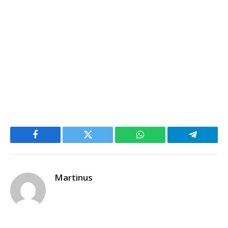
Facebook
Twitter
WhatsApp
Telegram
Martinus