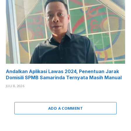
Andalkan Aplikasi Lawas 2024, Penentuan Jarak
Domisili SPMB Samarinda Ternyata Masih Manual
JULI 8, 2026
ADD A COMMENT