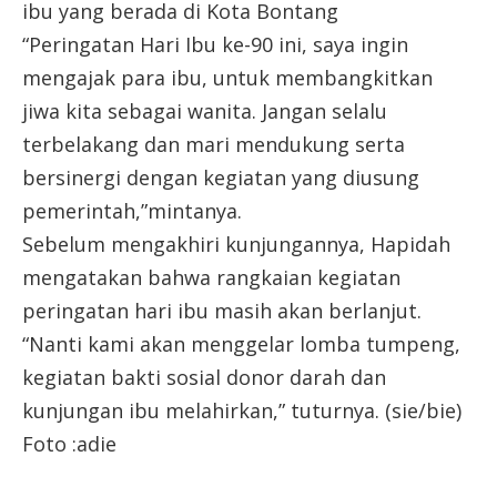
ibu yang berada di Kota Bontang
“Peringatan Hari Ibu ke-90 ini, saya ingin
mengajak para ibu, untuk membangkitkan
jiwa kita sebagai wanita. Jangan selalu
terbelakang dan mari mendukung serta
bersinergi dengan kegiatan yang diusung
pemerintah,”mintanya.
Sebelum mengakhiri kunjungannya, Hapidah
mengatakan bahwa rangkaian kegiatan
peringatan hari ibu masih akan berlanjut.
“Nanti kami akan menggelar lomba tumpeng,
kegiatan bakti sosial donor darah dan
kunjungan ibu melahirkan,” tuturnya. (sie/bie)
Foto :adie