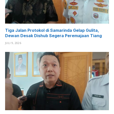
Tiga Jalan Protokol di Samarinda Gelap Gulita,
Dewan Desak Dishub Segera Peremajaan Tiang
JULI 9, 2026