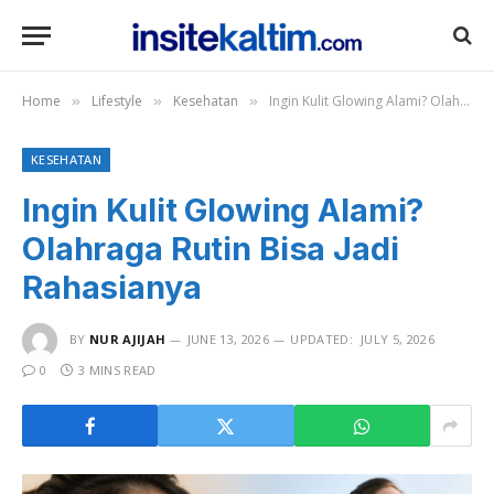
Home
Lifestyle
Kesehatan
Ingin Kulit Glowing Alami? Olahraga Rutin Bisa Jadi Rahasianya
»
»
»
KESEHATAN
Ingin Kulit Glowing Alami?
Olahraga Rutin Bisa Jadi
Rahasianya
BY
NUR AJIJAH
JUNE 13, 2026
UPDATED:
JULY 5, 2026
0
3 MINS READ