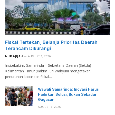
Fiskal Tertekan, Belanja Prioritas Daerah
Terancam Dikurangi
NUR AJIJAH
AUGUST 6, 2026
Insitekaltim, Samarinda – Sekretaris Daerah (Sekda)
Kalimantan Timur (Kaltim) Sri Wahyuni mengatakan,
penurunan kapasitas fiskal…
Wawali Samarinda: Inovasi Harus
Hadirkan Solusi, Bukan Sekadar
Gagasan
AUGUST 6, 2026