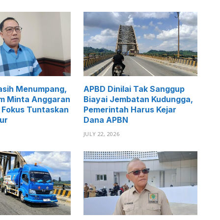
asih Menumpang,
APBD Dinilai Tak Sanggup
im Minta Anggaran
Biayai Jembatan Kudungga,
 Fokus Tuntaskan
Pemerintah Harus Kejar
ur
Dana APBN
JULY 22, 2026