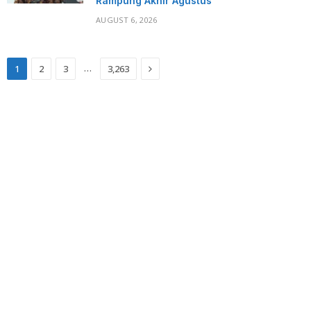
Rampung Akhir Agustus
AUGUST 6, 2026
Next
…
1
2
3
3,263