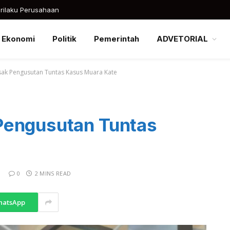
rilaku Perusahaan
Ekonomi
Politik
Pemerintah
ADVETORIAL
ak Pengusutan Tuntas Kasus Muara Kate
Pengusutan Tuntas
0
2 MINS READ
hatsApp