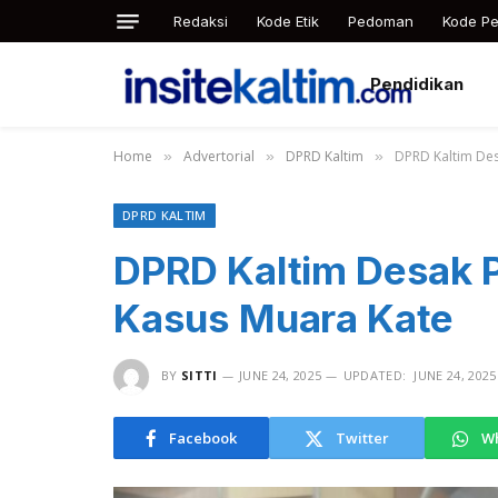
Redaksi
Kode Etik
Pedoman
Kode Pe
Pendidikan
Home
Advertorial
DPRD Kaltim
DPRD Kaltim Des
»
»
»
DPRD KALTIM
DPRD Kaltim Desak 
Kasus Muara Kate
BY
SITTI
JUNE 24, 2025
UPDATED:
JUNE 24, 2025
Facebook
Twitter
W