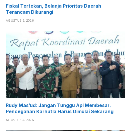
Fiskal Tertekan, Belanja Prioritas Daerah
Terancam Dikurangi
AGUSTUS 6, 2026
Rudy Mas’ud: Jangan Tunggu Api Membesar,
Pencegahan Karhutla Harus Dimulai Sekarang
AGUSTUS 4, 2026