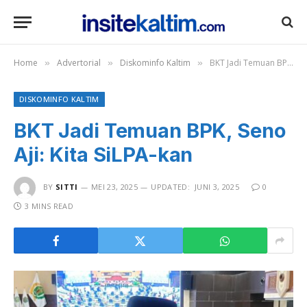
Home
Advertorial
Diskominfo Kaltim
BKT Jadi Temuan BPK, Seno Aji: Kita SiLPA-kan
»
»
»
DISKOMINFO KALTIM
BKT Jadi Temuan BPK, Seno
Aji: Kita SiLPA-kan
BY
SITTI
MEI 23, 2025
UPDATED:
JUNI 3, 2025
0
3 MINS READ