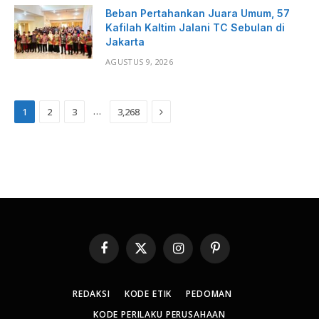
Beban Pertahankan Juara Umum, 57
Kafilah Kaltim Jalani TC Sebulan di
Jakarta
AGUSTUS 9, 2026
Next
…
1
2
3
3,268
Facebook
X
Instagram
Pinterest
(Twitter)
REDAKSI
KODE ETIK
PEDOMAN
KODE PERILAKU PERUSAHAAN