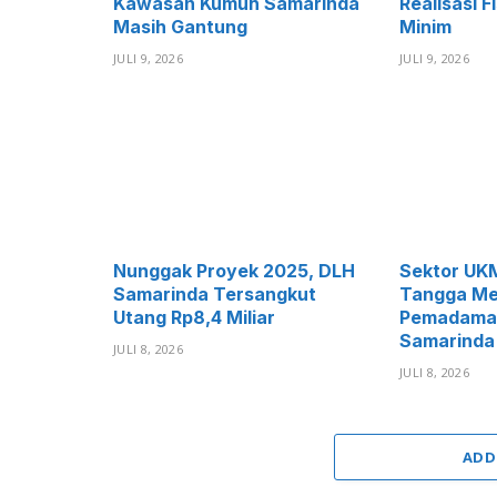
Kawasan Kumuh Samarinda
Realisasi F
Masih Gantung
Minim
JULI 9, 2026
JULI 9, 2026
Nunggak Proyek 2025, DLH
Sektor UK
Samarinda Tersangkut
Tangga Me
Utang Rp8,4 Miliar
Pemadaman 
Samarinda
JULI 8, 2026
JULI 8, 2026
ADD