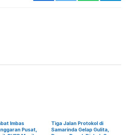
Facebook
Twitter
WhatsApp
Telegram
mbat Imbas
Tiga Jalan Protokol di
nggaran Pusat,
Samarinda Gelap Gulita,