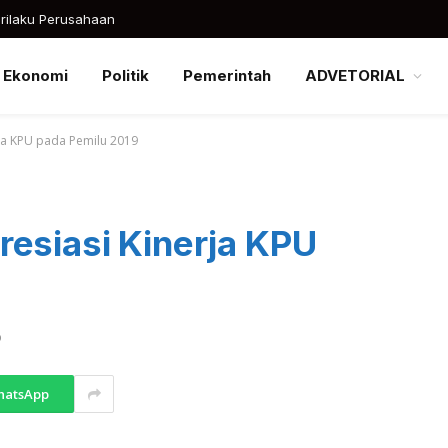
rilaku Perusahaan
Ekonomi
Politik
Pemerintah
ADVETORIAL
rja KPU pada Pemilu 2019
resiasi Kinerja KPU
D
hatsApp