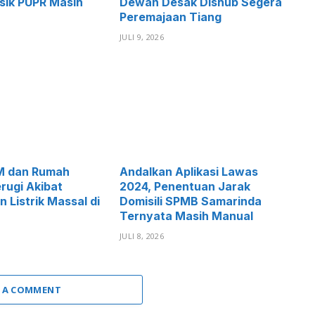
isik PUPR Masih
Dewan Desak Dishub Segera
Peremajaan Tiang
JULI 9, 2026
M dan Rumah
Andalkan Aplikasi Lawas
rugi Akibat
2024, Penentuan Jarak
Listrik Massal di
Domisili SPMB Samarinda
Ternyata Masih Manual
JULI 8, 2026
 A COMMENT