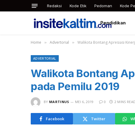
Redaksi
Kode Etik
Pedoman
Kode Pe
Pendidikan
Home
Advertorial
Walikota Bontang Apresiasi Kine
»
»
ADVERTORIAL
Walikota Bontang Ap
pada Pemilu 2019
BY
MARTINUS
MEI 6, 2019
0
2 MINS REA
Facebook
Twitter
W