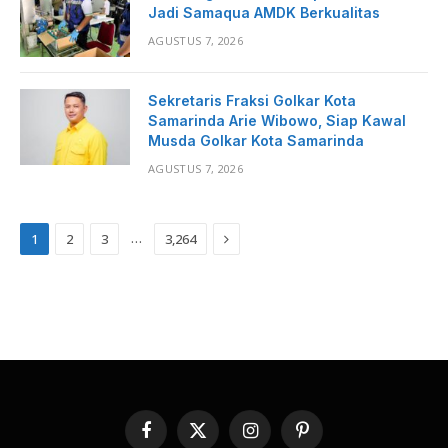
Jadi Samaqua AMDK Berkualitas
AGUSTUS 7, 2026
Sekretaris Fraksi Golkar Kota
Samarinda Arie Wibowo, Siap Kawal
Musda Golkar Kota Samarinda
AGUSTUS 7, 2026
Next
…
1
2
3
3,264
Facebook
X
Instagram
Pinterest