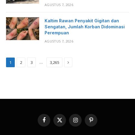
AGUSTUS 7, 2026
Kaltim Rawan Penyakit Gigitan dan
Sengatan, Jumlah Korban Didominasi
Perempuan
AGUSTUS 7, 2026
Next
…
1
2
3
3,265
Facebook
X
Instagram
Pinterest
(Twitter)