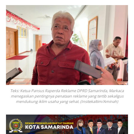
Teks: Ketua Pansus Raperda Reklame DPRD Samarinda, Markaca
menegaskan pentingnya penataan reklame yang tertib sekaligus
mendukung iklim usaha yang sehat. (Insitekaltim/Aminah)