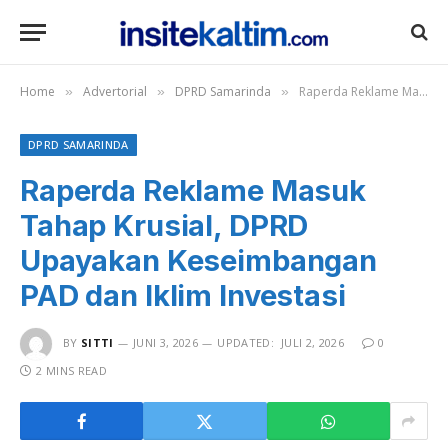
Home
Advertorial
DPRD Samarinda
Raperda Reklame Masuk Tahap Krusial, DPRD Upayakan Keseimbangan PAD dan Iklim Investasi
»
»
»
DPRD SAMARINDA
Raperda Reklame Masuk
Tahap Krusial, DPRD
Upayakan Keseimbangan
PAD dan Iklim Investasi
BY
SITTI
JUNI 3, 2026
UPDATED:
JULI 2, 2026
0
2 MINS READ