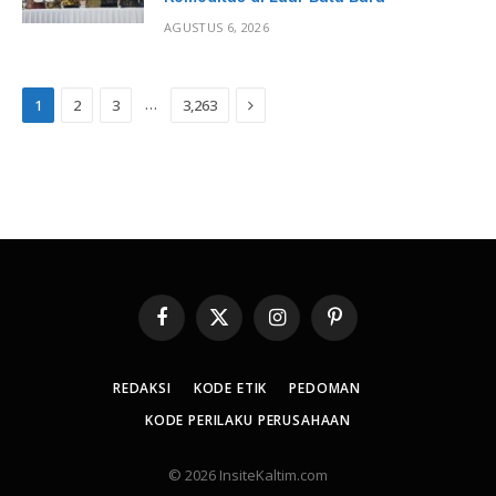
AGUSTUS 6, 2026
Next
…
1
2
3
3,263
Facebook
X
Instagram
Pinterest
(Twitter)
REDAKSI
KODE ETIK
PEDOMAN
KODE PERILAKU PERUSAHAAN
© 2026 InsiteKaltim.com