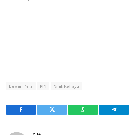
Dewan Pers
KPI
Ninik Rahayu
Facebook
Twitter
WhatsApp
Telegram
Sitti