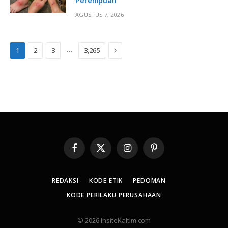
Perempuan
AGUSTUS 7, 2026
Next
…
1
2
3
3,265
Facebook
X
Instagram
Pinterest
(Twitter)
REDAKSI
KODE ETIK
PEDOMAN
KODE PERILAKU PERUSAHAAN
© 2026 InsiteKaltim.com