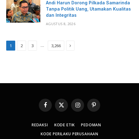
Andi Harun Dorong Pilkada Samarinda
Tanpa Politik Uang, Utamakan Kualitas
dan Integritas
AGUSTUS 8, 2026
Next
…
1
2
3
3,266
Facebook
X
Instagram
Pinterest
(Twitter)
REDAKSI
KODE ETIK
PEDOMAN
KODE PERILAKU PERUSAHAAN