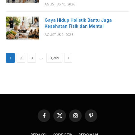
AGUSTUS 10, 2026
Gaya Hidup Holistik Bantu Jaga
Kesehatan Fisik dan Mental
AGUSTUS 9, 2026
Next
…
1
2
3
3,269
Facebook
X
Instagram
Pinterest
(Twitter)
REDAKSI
KODE ETIK
PEDOMAN