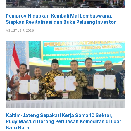
Pemprov Hidupkan Kembali Mal Lembuswana,
Siapkan Revitalisasi dan Buka Peluang Investor
AGUSTUS 7, 2026
Kaltim-Jateng Sepakati Kerja Sama 10 Sektor,
Rudy Mas’ud Dorong Perluasan Komoditas di Luar
Batu Bara