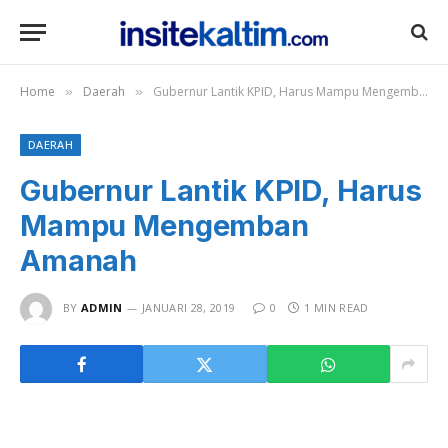
Home
Daerah
Gubernur Lantik KPID, Harus Mampu Mengemban Amanah
»
»
DAERAH
Gubernur Lantik KPID, Harus
Mampu Mengemban
Amanah
BY
ADMIN
JANUARI 28, 2019
0
1 MIN READ