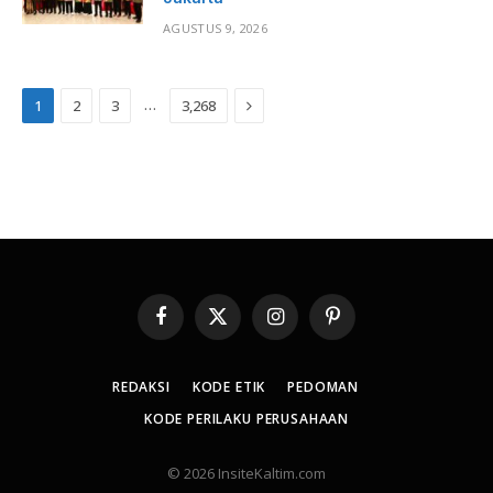
AGUSTUS 9, 2026
Next
…
1
2
3
3,268
Facebook
X
Instagram
Pinterest
(Twitter)
REDAKSI
KODE ETIK
PEDOMAN
KODE PERILAKU PERUSAHAAN
© 2026 InsiteKaltim.com