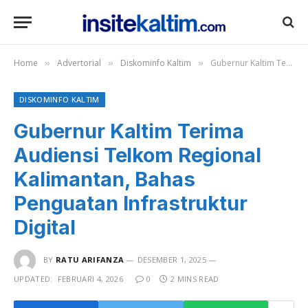
Home
Advertorial
Diskominfo Kaltim
Gubernur Kaltim Terima Audiensi Telkom Regional Kalimantan, Bahas Penguatan Infrastruktur Digital
»
»
»
DISKOMINFO KALTIM
Gubernur Kaltim Terima
Audiensi Telkom Regional
Kalimantan, Bahas
Penguatan Infrastruktur
Digital
BY
RATU ARIFANZA
DESEMBER 1, 2025
UPDATED:
FEBRUARI 4, 2026
0
2 MINS READ