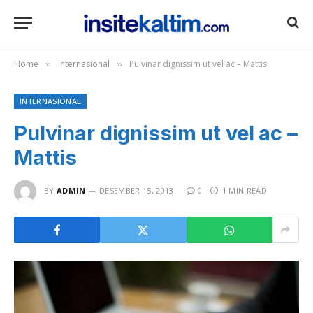
Home
Internasional
Pulvinar dignissim ut vel ac – Mattis
»
»
INTERNASIONAL
Pulvinar dignissim ut vel ac –
Mattis
BY
ADMIN
DESEMBER 15, 2013
0
1 MIN READ