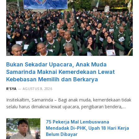
Bukan Sekadar Upacara, Anak Muda
Samarinda Maknai Kemerdekaan Lewat
Kebebasan Memilih dan Berkarya
R’SYA
AGUSTUS 8, 2026
Insitekaltim, Samarinda – Bagi anak muda, kemerdekaan tidak
selalu harus dimaknai lewat upacara, pengibaran bendera,…
75 Pekerja Mal Lembuswana
Mendadak Di-PHK, Upah 18 Hari Kerja
Belum Dibayar