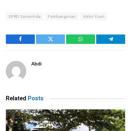
DPRD Samarinda
Pembangunan
Viktor Yuan
Facebook
Twitter
WhatsApp
Telegram
Abdi
Related
Posts