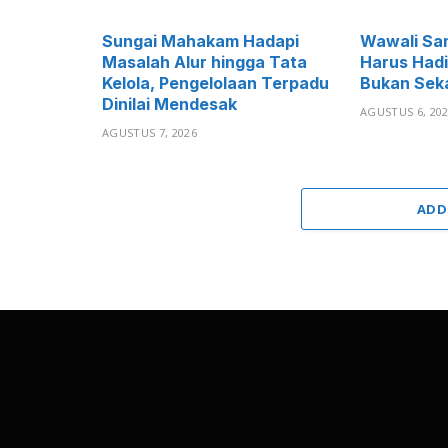
Sungai Mahakam Hadapi
Wawali Sam
Masalah Alur hingga Tata
Harus Hadi
Kelola, Pengelolaan Terpadu
Bukan Sek
Dinilai Mendesak
AGUSTUS 6, 20
AGUSTUS 7, 2026
ADD