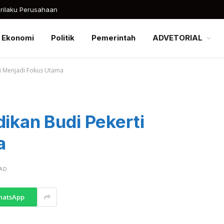
rilaku Perusahaan
Ekonomi
Politik
Pemerintah
ADVETORIAL
ti Menjadi Fokus Utama
dikan Budi Pekerti
a
EAD
hatsApp