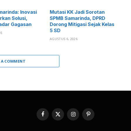
arinda: Inovasi
Mutasi KK Jadi Sorotan
rkan Solusi,
SPMB Samarinda, DPRD
adar Gagasan
Dorong Mitigasi Sejak Kelas
5 SD
26
AGUSTUS 6, 2026
 A COMMENT
Facebook
X
Instagram
Pinterest
(Twitter)