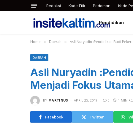
Redaksi
Kode Etik
Pedoman
Kode Pe
Pendidikan
Home
Daerah
Asli Nuryadin :Pendidikan Budi Peker
»
»
DAERAH
Asli Nuryadin :Pendi
Menjadi Fokus Utam
BY
MARTINUS
APRIL 25, 2019
0
1 MIN R
Facebook
Twitter
W