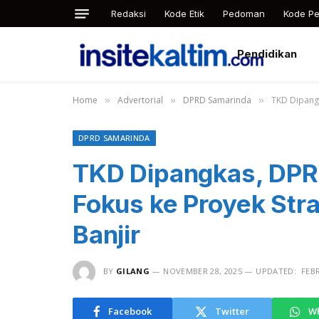
Redaksi
Kode Etik
Pedoman
Kode Pe
Pendidikan
Home
Advertorial
DPRD Samarinda
TKD Dipangk
»
»
»
DPRD SAMARINDA
TKD Dipangkas, DPR
Fokus ke Proyek Str
Banjir
BY
GILANG
NOVEMBER 28, 2025
UPDATED:
FEBR
Facebook
Twitter
W