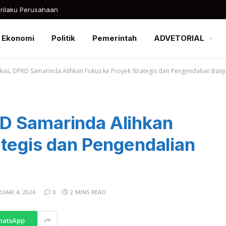
rilaku Perusahaan
Ekonomi
Politik
Pemerintah
ADVETORIAL
as, DPRD Samarinda Alihkan Fokus ke Proyek Strategis dan Pengendalian Banji
D Samarinda Alihkan
ategis dan Pengendalian
UARI 4, 2026
0
2 MINS READ
hatsApp