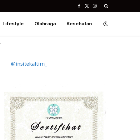
Facebook
X
Instagram
(Twitter)
Lifestyle
Olahraga
Kesehatan
r
@insitekaltim_