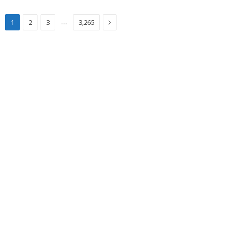
Next
…
1
2
3
3,265