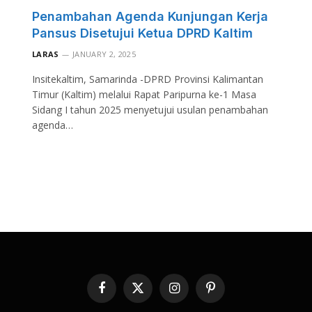
Penambahan Agenda Kunjungan Kerja
Pansus Disetujui Ketua DPRD Kaltim
LARAS
JANUARY 2, 2025
Insitekaltim, Samarinda -DPRD Provinsi Kalimantan
Timur (Kaltim) melalui Rapat Paripurna ke-1 Masa
Sidang I tahun 2025 menyetujui usulan penambahan
agenda…
Facebook
X
Instagram
Pinterest
(Twitter)