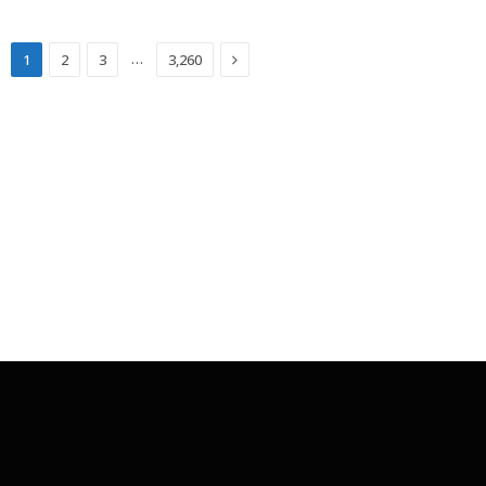
Next
…
1
2
3
3,260