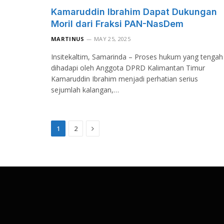
Kamaruddin Ibrahim Dapat Dukungan
Moril dari Fraksi PAN-NasDem
MARTINUS
MAY 25, 2025
Insitekaltim, Samarinda – Proses hukum yang tengah
dihadapi oleh Anggota DPRD Kalimantan Timur
Kamaruddin Ibrahim menjadi perhatian serius
sejumlah kalangan,…
Next
1
2