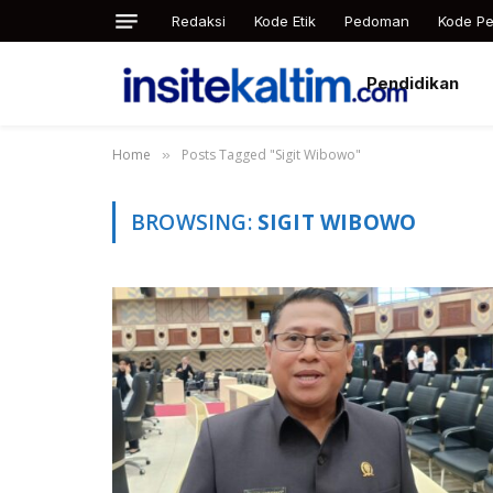
Redaksi
Kode Etik
Pedoman
Kode Pe
Pendidikan
Home
Posts Tagged "Sigit Wibowo"
»
BROWSING:
SIGIT WIBOWO