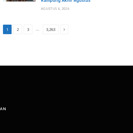
Rampung Akhir Agustus
AGUSTUS 6, 2026
Next
…
1
2
3
3,263
AAN