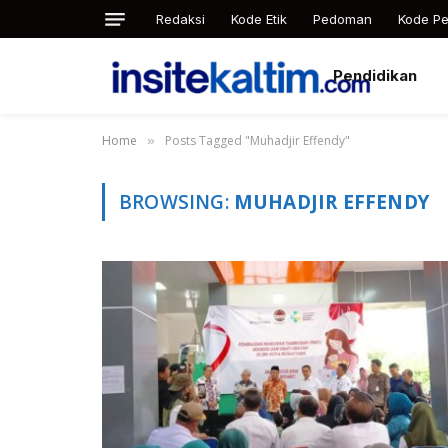
Redaksi
Kode Etik
Pedoman
Kode Pe
Pendidikan
Home
Posts Tagged "Muhadjir Effendy"
»
BROWSING:
MUHADJIR EFFENDY