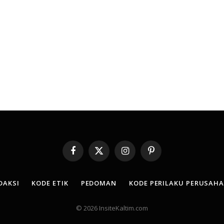
Facebook
X
Instagram
Pinterest
(Twitter)
DAKSI
KODE ETIK
PEDOMAN
KODE PERILAKU PERUSAH
© 2026 InsiteKaltim.com