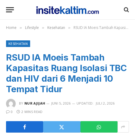
Home
Lifestyle
Kesehatan
RSUD IA Moeis Tambah Kapasitas Ruang Isolasi TBC dan HIV dari 6 Menjadi 10 Tempat Tidur
»
»
»
KESEHATAN
RSUD IA Moeis Tambah
Kapasitas Ruang Isolasi TBC
dan HIV dari 6 Menjadi 10
Tempat Tidur
BY
NUR AJIJAH
JUNI 5, 2026
UPDATED:
JULI 2, 2026
0
2 MINS READ