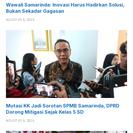
Wawali Samarinda: Inovasi Harus Hadirkan Solusi,
Bukan Sekadar Gagasan
AGUSTUS 6, 2026
Mutasi KK Jadi Sorotan SPMB Samarinda, DPRD
Dorong Mitigasi Sejak Kelas 5 SD
AGUSTUS 6, 2026