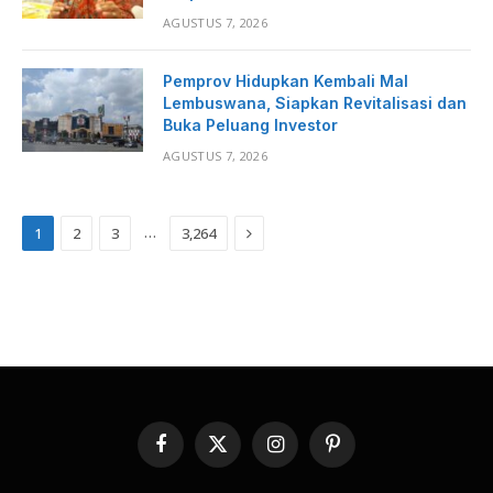
AGUSTUS 7, 2026
Pemprov Hidupkan Kembali Mal
Lembuswana, Siapkan Revitalisasi dan
Buka Peluang Investor
AGUSTUS 7, 2026
Next
…
1
2
3
3,264
Facebook
X
Instagram
Pinterest
(Twitter)