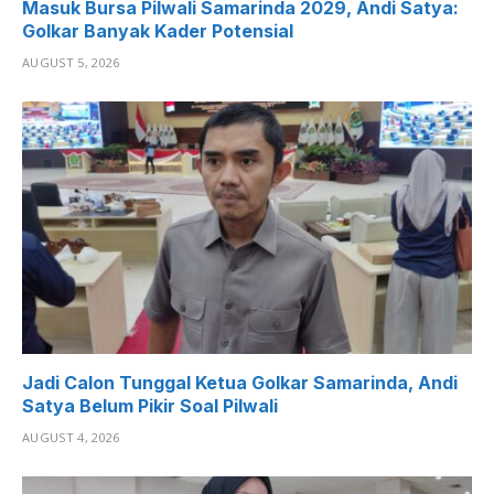
Masuk Bursa Pilwali Samarinda 2029, Andi Satya:
Golkar Banyak Kader Potensial
AUGUST 5, 2026
Jadi Calon Tunggal Ketua Golkar Samarinda, Andi
Satya Belum Pikir Soal Pilwali
AUGUST 4, 2026