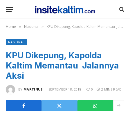
Home
Nasional
KPU Dikepung, Kapolda Kaltim Memantau Jalannya Aksi
»
»
NASIONAL
KPU Dikepung, Kapolda
Kaltim Memantau Jalannya
Aksi
BY
MARTINUS
SEPTEMBER 18, 2018
0
2 MINS READ