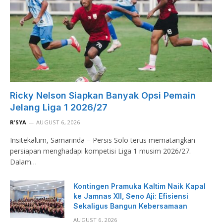
Ricky Nelson Siapkan Banyak Opsi Pemain
Jelang Liga 1 2026/27
R’SYA
AUGUST 6, 2026
Insitekaltim, Samarinda – Persis Solo terus mematangkan
persiapan menghadapi kompetisi Liga 1 musim 2026/27.
Dalam…
Kontingen Pramuka Kaltim Naik Kapal
ke Jamnas XII, Seno Aji: Efisiensi
Sekaligus Bangun Kebersamaan
AUGUST 6, 2026