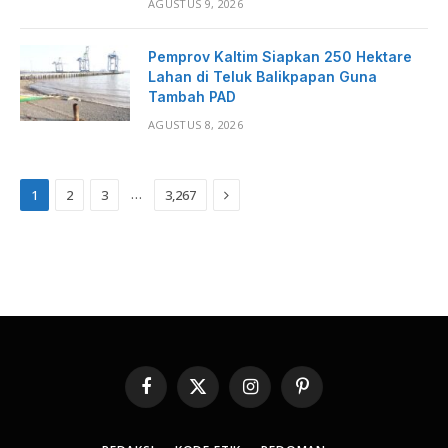
AGUSTUS 9, 2026
Pemprov Kaltim Siapkan 250 Hektare
Lahan di Teluk Balikpapan Guna
Tambah PAD
AGUSTUS 8, 2026
Next
…
1
2
3
3,267
Facebook
X
Instagram
Pinterest
(Twitter)