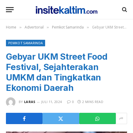
Home
Advertorial
Pemkot Samarinda
Gebyar UKM Street Food Festival, Sejahterakan UMKM dan Tingkatkan Ekonomi Daerah
»
»
»
PEMKOT SAMARINDA
Gebyar UKM Street Food
Festival, Sejahterakan
UMKM dan Tingkatkan
Ekonomi Daerah
BY
LARAS
JULI 11, 2024
0
2 MINS READ