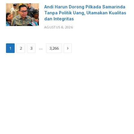
Andi Harun Dorong Pilkada Samarinda
Tanpa Politik Uang, Utamakan Kualitas
dan Integritas
AGUSTUS 8, 2026
Next
…
1
2
3
3,266
Facebook
X
Instagram
Pinterest
(Twitter)
REDAKSI
KODE ETIK
PEDOMAN
KODE PERILAKU PERUSAHAAN