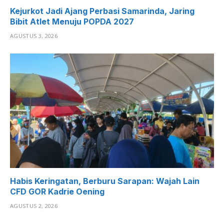
Kejurkot Jadi Ajang Perbasi Samarinda, Jaring
Bibit Atlet Menuju POPDA 2027
AGUSTUS 3, 2026
Habis Keringatan, Berburu Sarapan: Wajah Lain
CFD GOR Kadrie Oening
AGUSTUS 2, 2026