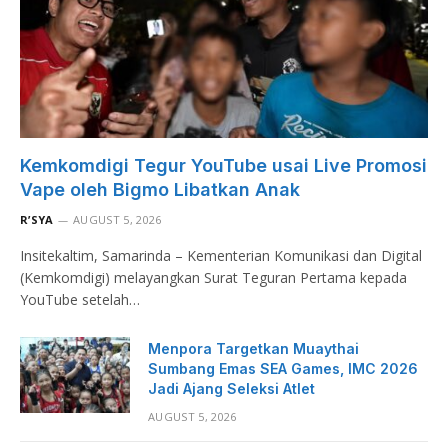
Kemkomdigi Tegur YouTube usai Live Promosi
Vape oleh Bigmo Libatkan Anak
R’SYA
AUGUST 5, 2026
Insitekaltim, Samarinda – Kementerian Komunikasi dan Digital
(Kemkomdigi) melayangkan Surat Teguran Pertama kepada
YouTube setelah…
Menpora Targetkan Muaythai
Sumbang Emas SEA Games, IMC 2026
Jadi Ajang Seleksi Atlet
AUGUST 5, 2026