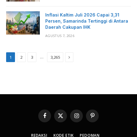
Inflasi Kaltim Juli 2026 Capai 3,31
Persen, Samarinda Tertinggi di Antara
Daerah Cakupan IHK
AGUSTUS 7, 2026
Next
…
1
2
3
3,265
Facebook
X
Instagram
Pinterest
(Twitter)
REDAKSI
KODE ETIK
PEDOMAN